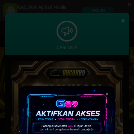
×
GACOR89 Aplikasi Mobile
UNDUH
Jangan tampilkan lagi hari ini
×
Pemeliharaan Terjadwal: PP Virtual Sports pada 30-Jun-2026 dari 14.59.59 sampa
CARI LINK
×
JACKPOT
PLAY