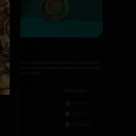
elalui halaman ini, pengguna dapat memperoleh informasi akses
yang tersedia disusun untuk memberikan pengalaman akses yang
an layanan secara bijak.
Komunitas
8158286
Facebook
OR89
Telegram
Whatsapp