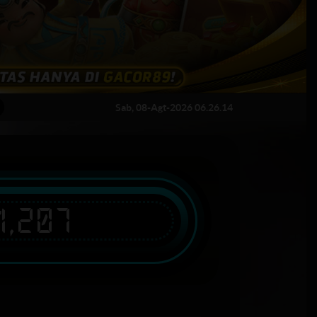
Sab, 08-Agt-2026 06.26.14
an yang mungkin ditimbulkan.
Pemeliharaan Terjadwal: MarbleX pada 31-Jul-2026
1,207