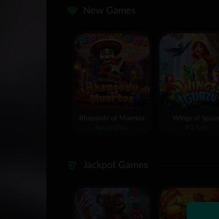
New Games
Rhapsody of Muertos
Wings of Iguaz
AdvantPlay
PG Soft
Jackpot Games