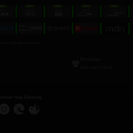
ikan tidak dapat diproses
Penarikan
Rata-rata 5 Menit
rowser Yang Didukung