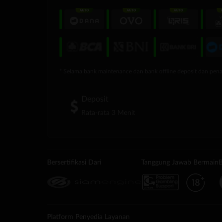
* Selama bank maintenance dan bank offline deposit dan penar
Deposit
Rata-rata 3 Menit
Bersertifikasi Dari
Tanggung Jawab Bermain
B
Platform Penyedia Layanan