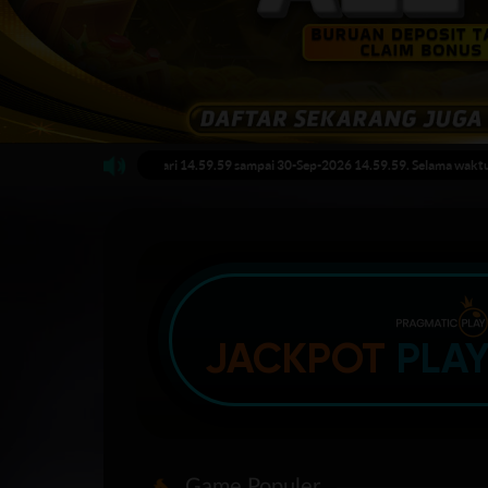
da 30-Jun-2026 dari 14.59.59 sampai 30-Sep-2026 14.59.59. Selama waktu ini, PP Vi
JACKPOT
PLA
Game Populer