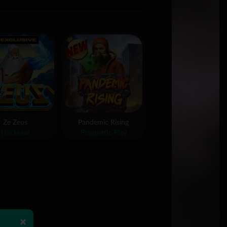
Ze Zeus
Pandemic Rising
Hacksaw
Pragmatic Play
×