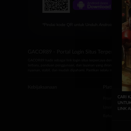
*Pindai kode QR untuk Unduh
Android APK
GACOR89 - Portal Login Situs Terpercaya D
GACOR89 hadir sebagai link login situs terpercaya dengan akses ce
terbaru, panduan penggunaan, dan layanan yang dirancang agar l
nyaman, stabil, dan mudah dipahami. Pastikan selalu menggunakan
Kebijaksanaan
Platform
CARI 
Promosi
UNTUK
Loyalty
LINK A
Referral