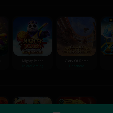
u
Mighty Panda
Glory Of Rome
MicroGaming
Habanero